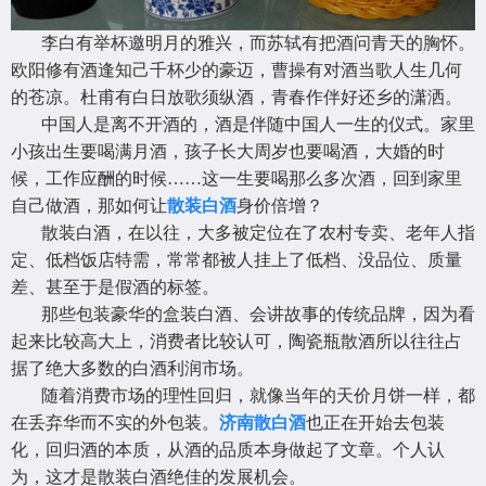
李白有举杯邀明月的雅兴，而苏轼有把酒问青天的胸怀。
欧阳修有酒逢知己千杯少的豪迈，曹操有对酒当歌人生几何
的苍凉。杜甫有白日放歌须纵酒，青春作伴好还乡的潇洒。
中国人是离不开酒的，酒是伴随中国人一生的仪式。家里
小孩出生要喝满月酒，孩子长大周岁也要喝酒，大婚的时
候，工作应酬的时候……这一生要喝那么多次酒，回到家里
自己做酒，那如何让
散装白酒
身价倍增？
散装白酒，在以往，大多被定位在了农村专卖、老年人指
定、低档饭店特需，常常都被人挂上了低档、没品位、质量
差、甚至于是假酒的标签。
那些包装豪华的盒装白酒、会讲故事的传统品牌，因为看
起来比较高大上，消费者比较认可，陶瓷瓶散酒所以往往占
据了绝大多数的白酒利润市场。
随着消费市场的理性回归，就像当年的天价月饼一样，都
在丢弃华而不实的外包装。
济南散白酒
也正在开始去包装
化，回归酒的本质，从酒的品质本身做起了文章。个人认
为，这才是散装白酒绝佳的发展机会。