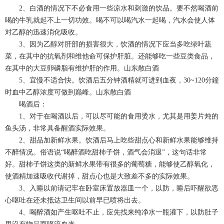
2、白酒的情况下不必食用一些凉水和刺激的饮品。要不然喝酒前
喝的牛乳就起不上一切功效。喝不可以喝汽水一起喝，汽水会使人体
对乙醇的迅速消化吸收。
3、因为乙醇对肝部的损害很大，饮酒的情况下应当多吃绿叶蔬
菜，在其中的抗氧剂和维他命可保护肝脏。还能够吃一些豆类食品，
在其中的大豆卵磷脂有维护肝的作用。山东散白酒
5、宜慢不适合快。饮酒后五分钟酒精就可进到血夜，30~120分鐘
时血中乙醇浓度可做到巅峰。山东散白酒
喝酒后：
1、对于在喝酒以后，可以尽可能的食用烫水，尤其是用姜片炖的
鱼头汤，非常具备醒酒实际效果。
2、甜品加新鲜水果。饮酒后马上吃些甜点心和新鲜水果能够维持
不醉情况。俗语说“喝醉酒吃甜柿子饼，酒气会消退”，这句话非常
好。甜柿子饼这类的新鲜水果带有很多的葡萄糖，能够使乙醇氧化，
使酒精加速吸收代谢掉，甜点心也是大致差不多的实际效果。
3、入睡以前请记牢在卧室床置放器皿一个，以防，睡后吓醒欲恶
心呕吐在还未抵达卫生间以前早已喷将出去。
4、喝醉酒如产生呕吐不止，应先找来纯净水一瓶灌下，以防肚子