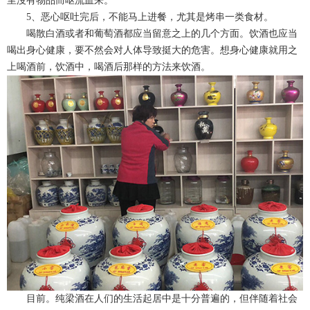
里沒有物品而呕流血来。
5、恶心呕吐完后，不能马上进餐，尤其是烤串一类食材。
喝散白酒或者和葡萄酒都应当留意之上的几个方面。饮酒也应当
喝出身心健康，要不然会对人体导致挺大的危害。想身心健康就用之
上喝酒前，饮酒中，喝酒后那样的方法来饮酒。
目前。纯梁酒在人们的生活起居中是十分普遍的，但伴随着社会