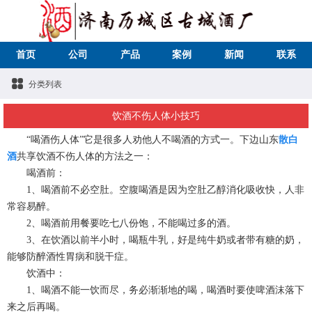
首页
公司
产品
案例
新闻
联系
分类列表
饮酒不伤人体小技巧
“喝酒伤人体”它是很多人劝他人不喝酒的方式一。下边山东
散白
酒
共享饮酒不伤人体的方法之一：
喝酒前：
1、喝酒前不必空肚。空腹喝酒是因为空肚乙醇消化吸收快，人非
常容易醉。
2、喝酒前用餐要吃七八份饱，不能喝过多的酒。
3、在饮酒以前半小时，喝瓶牛乳，好是纯牛奶或者带有糖的奶，
能够防醉酒性胃病和脱干症。
饮酒中：
1、喝酒不能一饮而尽，务必渐渐地的喝，喝酒时要使啤酒沫落下
来之后再喝。