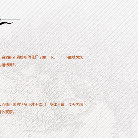
于白酒的别的妙用供我们了解一下。 下面就为您
伤脚后...
和心情正常的状况下才干饮用。身体不适、过火忧虑
安康。...