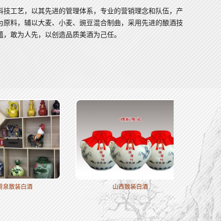
科技工艺，以其先进的管理体系，专业的营销理念和队伍，产
为原料，辅以大麦、小麦、豌豆混合制曲，采用先进的酿酒技
蕴，敢为人先，以创造品质美酒为己任。
山西散装白酒
山西窖香型