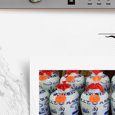
酒
型
型