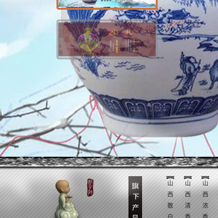
山
山
山
西
西
西
散
清
浓
白
香
香