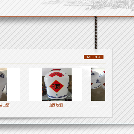
山西散酒
山西瓶装散白酒