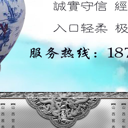
山
山
山
山
西
西
西
西
酱
营
窖
定
香
养
香
制