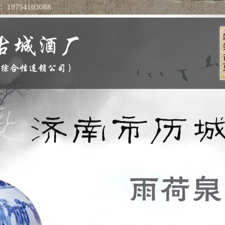
：
18754103088
.