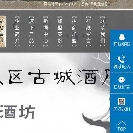
网站地图
|
RSS
|
XML
|
您有
3
条询盘信息！
企
旗
新
加
招
在
联
业
下
闻
盟
商
线
系
简
产
中
案
加
留
我
介
品
心
例
盟
言
们
在线客服
联系电话
在线留言
关注我们