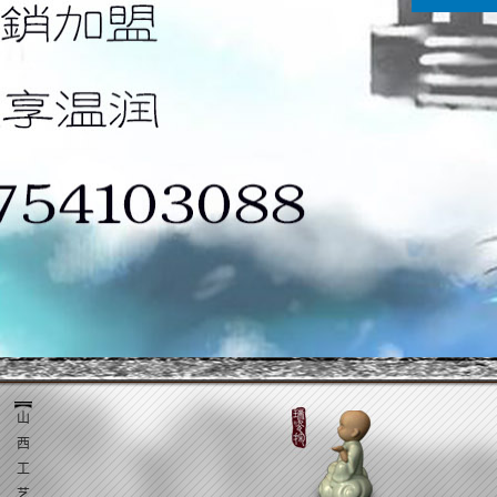
山
西
工
艺