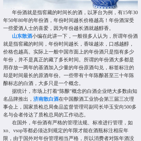
年份酒就是指窖藏的时间长的酒，以茅台为例，有15年30
年50年80年的年份酒，年份时间越长价格越高！年份酒深受
一些爱酒人士的喜爱，因为年份越长酒就越醇香。
山东散酒
小编在此讲一下，一般很多人认为，所谓年份酒
就是指窖藏的时间，年份时间越长，香味越浓，口感越醇，
价格也越高。实际上一般中国市面上的年份酒只是指有多少
年份，并不是真正的藏了多长时间。所谓的年份酒大多都是
用存放一两年的基酒加入少量的年份原酒勾兑，标签标注的
却是时间最长的原酒年份。一些带有十年陈酿甚至三十年陈
酿标志的白酒，大多只是一个概念。
据统计，市场上打着“陈酿”概念的白酒企业绝大多数由知
名品牌推出，
济南散白酒
在中国酿酒工业协会第三届三次理
事会上，国家质检总局食品监督管理司副司长毕玉安向500多
名与会者传达了质检总局的工作动态。
在国外，年份酒有严格的管理法规、标准进行管理，如
xo、vsop等都必须达到规定的年限才能在酒瓶标注相应年
限，由于国外对年份管理相当严格，所以消费者对陈年酒没