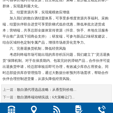
伴可独享区域内市场资源，自主制定推广策略，逐步建立稳定的客户
群体，实现盈利最大化。
五、结盟资源共享，实现规模效应增值
加入我们的散白酒结盟体系，可享受多维度资源共享福利。采购
端，结盟伙伴联合进货可享受阶梯式低价优惠，降低单批次进货成
本；营销端，共享总部全媒体宣传资源（抖音、快手、本地生活服务
平台推广及线下招商会支持）；研发端，可参与新品口味研发建议，
结合区域特色定制专属产品，增强市场差异化竞争力。
六、完善退换货机制，降低经营风险
考虑到终端市场可能出现的库存积压问题，我们建立了“灵活退换
货”保障机制。对于在保质期内、包装完好的滞销产品，合作伙伴可提
出退换货申请，经总部审核后即可办理，有效减少库存占用资金。同
时总部提供库存管理指导，通过大数据分析预判市场需求，帮助合作
伙伴合理控制进货量，从源头降低经营风险。
上一篇：
散白酒代理选品攻略：从香型到价格...
下一篇：
散白酒终端动销实战：6大策略让门...