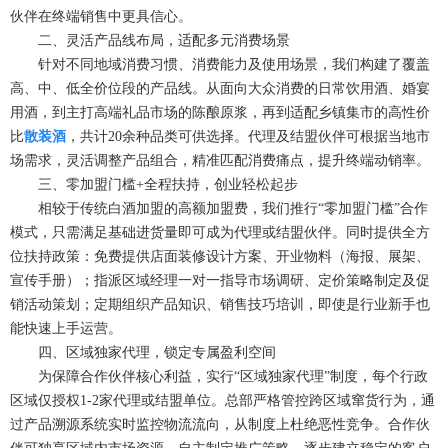
伙伴在终端销售中更具信心。
二、灵活产品线布局，适配多元消费场景
针对不同地域消费习惯、消费能力及使用场景，我们构建了覆盖
高、中、低全价位段的产品线。从面向大众消费的日常饮用酒、婚宴
用酒，到主打高端礼品市场的陈酿原浆，再到适配乡镇集市的高性价
比
散装酒
，共计20余种品类可供选择。代理及结盟伙伴可根据当地市
场需求，灵活调整产品组合，精准匹配消费痛点，提升终端动销率。
三、零加盟门槛+全程扶持，创业轻松起步
相较于传统白酒加盟的高额加盟费，我们推行“零加盟门槛”合作
模式，只需满足基础进货量即可成为代理或结盟伙伴。同时提供全方
位扶持政策：免费提供店面装修设计方案、开业物料（海报、展架、
宣传手册）；指派区域经理一对一指导市场调研、定价策略制定及促
销活动策划；定期组织产品知识、销售技巧培训，即使是行业新手也
能快速上手运营。
四、区域独家代理，锁定专属盈利空间
为保障合作伙伴核心利益，实行“区域独家代理”制度，每个行政
区域仅授权1-2家代理或结盟单位。总部严格管控跨区域窜货行为，通
过产品溯源系统实时监控物流流向，从制度上杜绝恶性竞争。合作伙