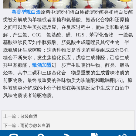
窖香型散白酒
原料中淀粉和蛋白质被淀粉酶类和蛋白质酶
类被分解成为单糖或者寡糖和氨基酸。氨基化合物和还原糖
之间可以发生美拉德反应。在反应过程中，蛋白质和肽的降
解，产生氨、CO2，氨基酸、醛、H2S，苯型化合物，一些氨
基酸继续反应如半胱氨酸、胱氨酸生成噻唑及其衍生物，半
胱氨酸还生成噻吩；这两种物质是香味的重要组成成分[34]。
糖会不断失水，发生焦糖化反应，戊糖生成糠醛，己糖生成
羟甲基糠醛，
散酒加盟
进一步产生呋喃衍生物、醇类、脂肪
烃等。其中二碳和三碳基化合 物是重要的生成香味物质的
前驱物质。最终最重要的香味物质为呋喃酮和吡喃酮[35]。原
料被酶类分解成的小分子物质在美拉德反应中生成了白酒中
风味物质或者前驱物质。
上一篇：
散装白酒
下一篇：
雨荷泉散装白酒