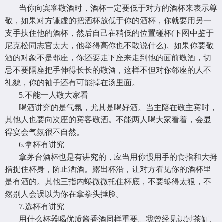
当你向宾客敬酒时，酒杯一定要低于对方的酒杯来表示尊
敬，如果对方谦虚的把酒杯放低于你的酒杯，你就要用另一
支手扶住他的酒杯，然后自己在稍低的位置碰杯(下图中鉴于
尼克松同志官太大，他举得高你也不敢说什么)。如果你要敬
酒的对象不是邻座，你还要走下座来走到他的面前敬酒，切
忌不要隔座把手伸得长长的敬酒，这样不但对你邻座的人不
礼貌，你的袖子还有可能掉在汤里面。
5.不能一人敬大家看
喝酒讲究的是气氛，尤其是喝好酒。当主陪在敬主宾时，
其他人也要向次座的宾客敬酒。不能两人喝大家看着，会显
得宴会气氛很不自然。
6.拿杯有讲究
拿茅台酒杯也是有讲究的，应当用你惯用手的食指和大拇
指捉住杯身，防止洒酒。露出杯沿，让对方看见你的酒杯里
是有酒的。其他三指内蜷微微托住杯底，不要蜷得太狠，不
然别人会误以为你在拿拳头捶脸。
7.选杯有讲究
用什么杯器喝优质酱香酒同样重要。我曾经见识过茶缸、