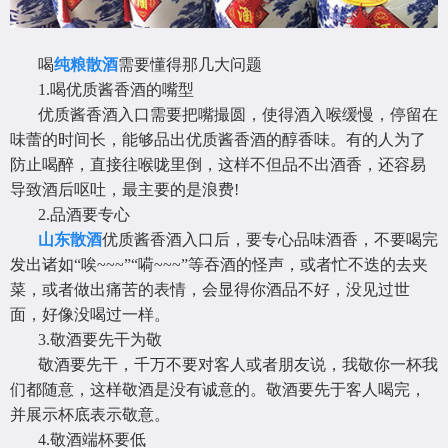
喝
纯粮散酒
需要懂得那几大问题
1.喝优质酱香酒的嘴型
优质酱香酒入口需要把嘴撮圆，使得酒入喉缓慢，停留在
味蕾的时间长，能够品出优质酱香酒的醇香味。有的人为了
防止喝醉，直接往喉咙里倒，这样不但品不出酒香，还容易
导致酒后呕吐，最主要的是浪费!
2.品酒要专心
山东散酒
优质酱香酒入口后，要专心品味酒香，不要喝完
发出诸如“唉~~~”“嗬~~~”等吞酒的怪声，或者忙不迭的去夹
菜，或者做出痛苦的表情，会显得你酒品不好，没见过世
面，好像没喝过一样。
3.敬酒要先干为敬
敬酒要先干，千万不要对客人或者朋友说，我敬你一杯我
们都随意，这样敬酒是没有诚意的。敬酒要先于客人喝完，
并展示杯底表示敬意。
4.敬酒端杯要低