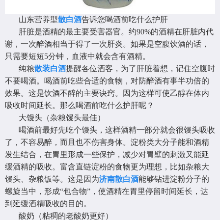
山东营养型
散白酒
告诉您喝酒前吃什么护肝
肝脏是酒精的最主要受害器官。约90%的酒精在肝脏内代
谢，一次醉酒相当于得了一次肝炎。如果是空腹饮酒的话，
只需要短短5分钟，血液中就会含有酒精。
纯粮
散装白酒
提醒各位酒客，为了肝脏着想，记住空腹时
不要喝酒。喝酒前吃些合适的食物，对防醉酒有事半功倍的
效果。这是饮酒不醉的主要诀窍。因为这样可使乙醇在体内
吸收时间延长。那么喝酒前吃什么护肝呢？
大馒头（杂粮馒头最佳）
喝酒前最好先吃个馒头，这样酒精一部分就会很馒头吸收
了，不容易醉，而且也不伤害身体。淀粉类大分子能和酒精
发生结合，在胃里形成一些保护，减少对胃壁的刺激又能延
缓酒精的吸收。富含直链淀粉的食物更为理想，比如杂粮大
馒头、杂粮饭等。这是因为
济南散白酒
能够钻进淀粉分子的
螺旋当中，形成“包合物”，使酒精在胃里停留时间延长，达
到延缓酒精吸收的目的。
酸奶（粘稠的老酸奶更好）